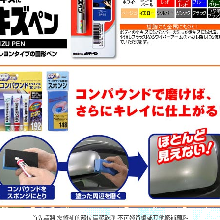
首先請將 需修補的部位清潔乾淨.不可殘留蠟或其他修補顏料