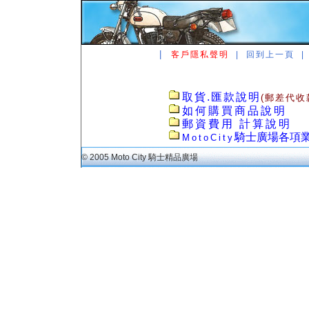
|
客戶隱私聲明
|
回到上一頁
取貨.匯款說明
(郵差代收
如何購買商品說明
郵資費用 計算說明
騎士廣場各項
MotoCity
© 2005 Moto City 騎士精品廣場