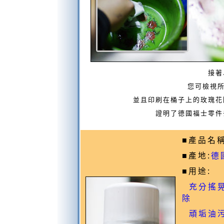
接著
您可檢視所
並且印刷在桶子上的玫瑰花
證明了德國福士零件
■產品名稱
■產地:
德
■用途:
充分搖晃
除
頑垢油污