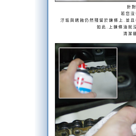
針
若您沒
汙垢與銹蝕仍然殘留於鍊條上.並且
如此.上鍊條油就
清潔