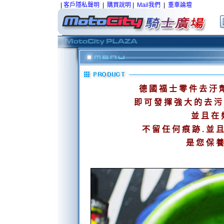
|
客戶隱私聲明
|
購買說明
|
Mail我們
|
重車論壇
德國福士零件去汙
即可發揮強大的去污
並且在
不留任何痕跡.並
是您保