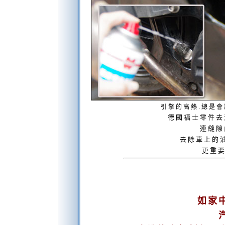
引擎的高熱.總是
德國福士零件去
連縫隙
去除車上的
更重
如家