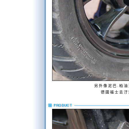
另外像泥巴.柏油
德國福士去汙