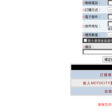
□
聯絡電話：
□
訂購方式：
□
電子郵件：
□
收件地址：
區
□
購買數量：
騎士廣場會員請打
□
備註：
訂購專線
進入
MOTOCITY
自
謝謝您的