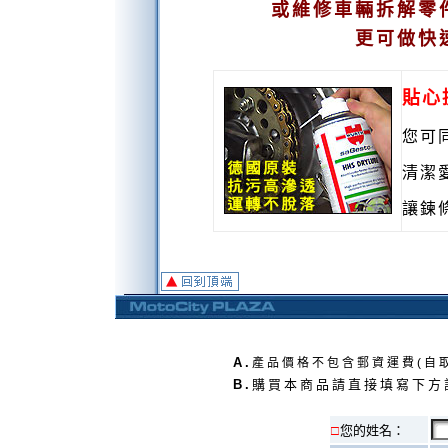
或維修車輛拆解零
更可做快
貼心
您可
清潔
讓鍊
A.
產品價格不包含郵資運費(自
B.
購買本商品請直接填寫下方
□
您的姓名：