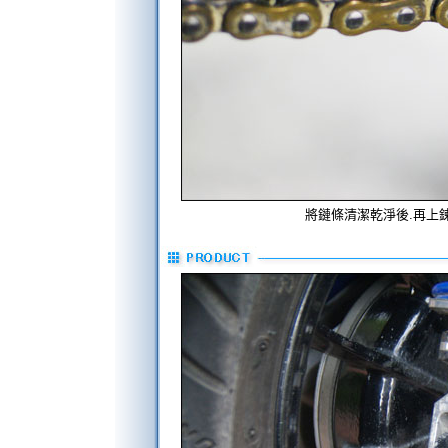
將鏈條清潔乾淨後.再上