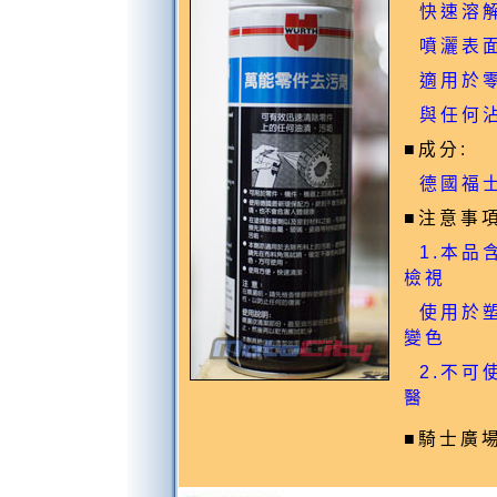
快速溶解
噴灑表面
適用於零
與任何沾
■成分:
德國福士
■注意事項
1.本品
檢視
使用於塑
變色
2.不可
醫
■騎士廣場